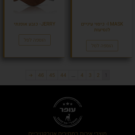
I MASK- כיסוי עיניים
JERRY- כובע אופנתי
לנסיעות
הוספה לסל
הוספה לסל
→
46
45
44
…
4
3
2
1
מוצרי איכות במחירים אטרקטיביים