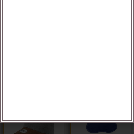
GIO – תיק אל בד עם
HomeStyle – מעיל
ידית מובנית 40X36
פליז 320 גרם
הוספה לסל
מידע נוסף