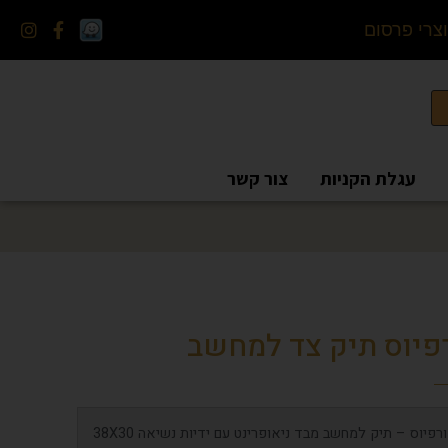
י
פ
ר
ס
ו
ם
ל
ע
ס
עגלת הקניות
צור קשר
פיוס תיק צד למחשב
מורפיוס – תיק למחשב מבד ניאופרינט עם ידיות נשיאה 38X30