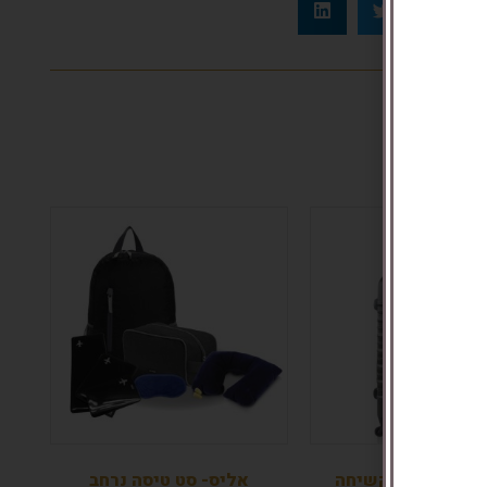
ה קשיחה
אליס- סט טיסה נרחב