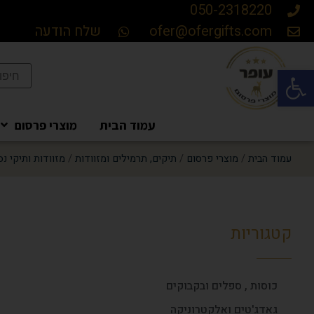
050-2318220
ofer@ofergifts.com
שלח הודעה
פתח סרגל נגישות
עמוד הבית
מוצרי פרסום
עמוד הבית
/
מוצרי פרסום
/
תיקים, תרמילים ומזוודות
/
מזוודות ותיקי נס
קטגוריות
כוסות , ספלים ובקבוקים
גאדג'טים ואלקטרוניקה