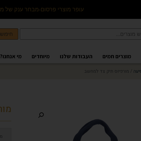
ע
ו
פ
ר
מ
ו
צ
ר
י
פ
ר
ס
ו
ם
-
מ
ב
ח
ר
ע
נ
ק
ש
ל
מ
ו
צ
ר
חיפוש
מוצרים חמים
העבודות שלנו
מיוחדים
מי אנחנו?
יעה
/ מורפיוס תיק צד למחשב
מור