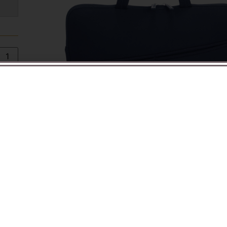
קטגור
התקשר
220
התקש
לחצע על התמונה להגדלה
שתפו 