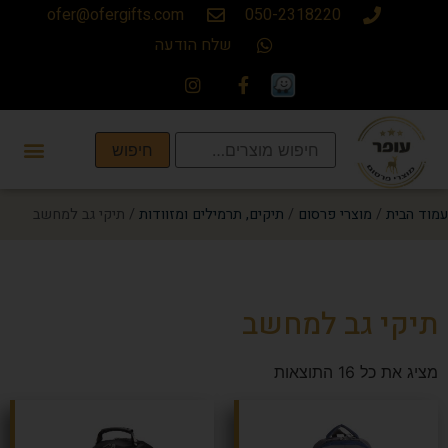
ofer@ofergifts.com
050-2318220
שלח הודעה
חיפוש
עמוד הבית
/
מוצרי פרסום
/
תיקים, תרמילים ומזוודות
/ תיקי גב למחשב
תיקי גב למחשב
מציג את כל 16 התוצאות