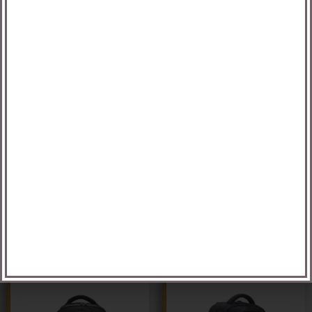
פריק- תיק גב יוקרתי
ציריך – תיק גב SWISS
וחכם למחשב עם יציאת
עשוי בד איכותי
USB
הוספה לסל
הוספה לסל