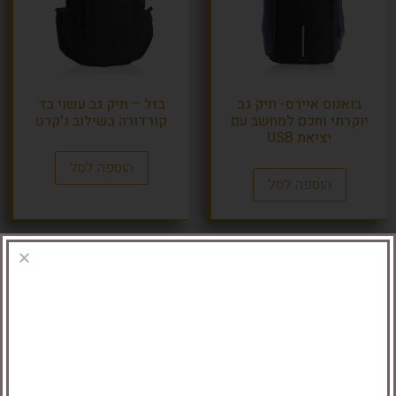
בואנוס איירס- תיק גב
בזל – תיק גב עשוי בד
יוקרתי וחכם למחשב עם
קורדורה בשילוב ג'קרט
יציאת USB
הוספה לסל
הוספה לסל