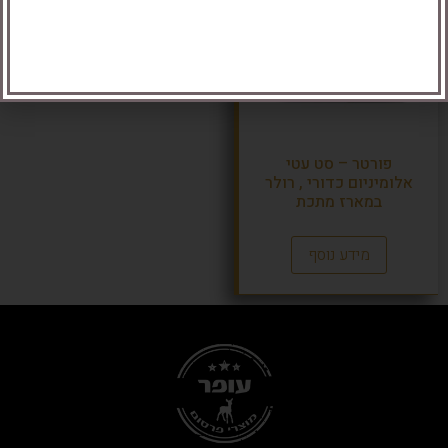
פורטר – סט עטי
אלומיניום כדורי , רולר
במארז מתכת
מידע נוסף