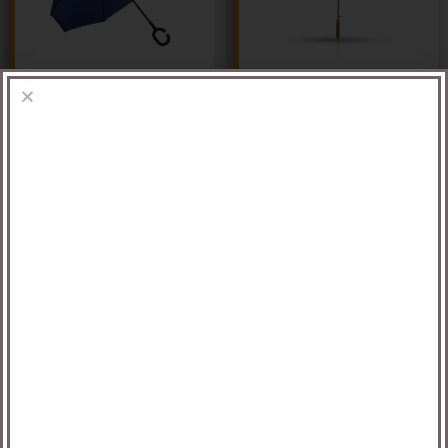
ג'מבו – מטריה עם מוט
דואט- מטריה איכותית
מתכת,ידית אחיזה מעץ
ענקית דו צדדית 23
27 אינץ'
אינץ'
מידע נוסף
מידע נוסף