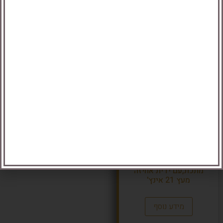
מידע נוסף
מידע נוסף
שואו – מטרייה עם מוט
מתכת,עם ידית אחיזה
מעץ 21 אינץ'
מידע נוסף