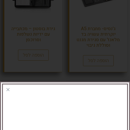
ג'נסיס- מחברת A5
גירת בוסטון – מכתבייה
יוקרתית עשויה בד
עם ידיות נשלפות
מלאנז' עם סגירת מגנט
וסרוכסן
וסוללת גיבוי
הוספה לסל
הוספה לסל