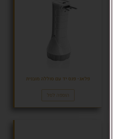
חר
פלאג- פנס יד עם סוללה מובנית
הוספה לסל