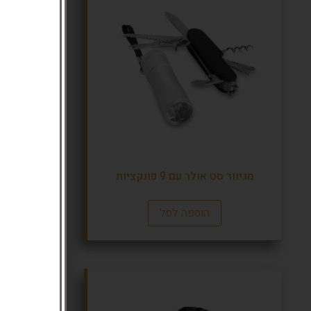
מגיוור סט אולר עם 9 פונקציות
מטאו
הוספה לסל