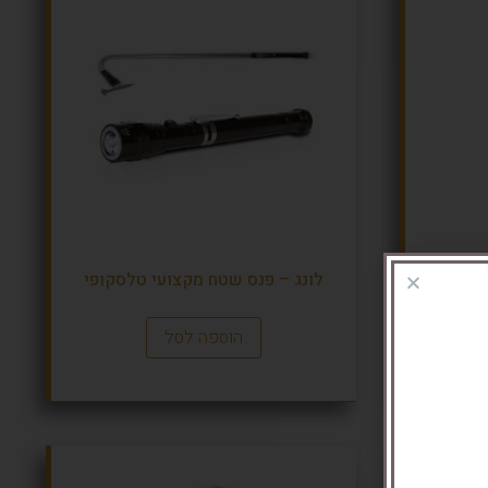
לד פנס חירום תאורת טיולים 14
לונג – פנס שטח מקצועי טלסקופי
הוספה לסל