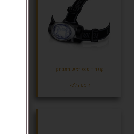
קוגר – פנס ראש מתכוונן
קומבו –
הוספה לסל