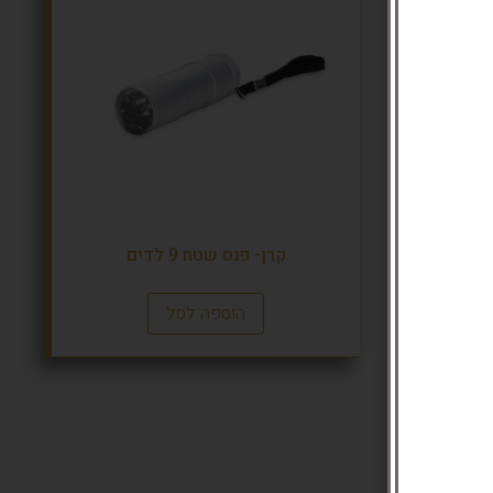
עי
קרן- פנס שטח 9 לדים
הוספה לסל