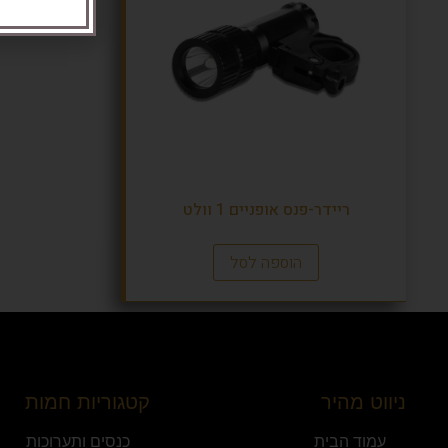
ריידר-פנס אופניים 1 וולט
הוספה לסל
ניווט מהיר
קטגוריות חמות
עמוד הבית
כנסים ותערוכות