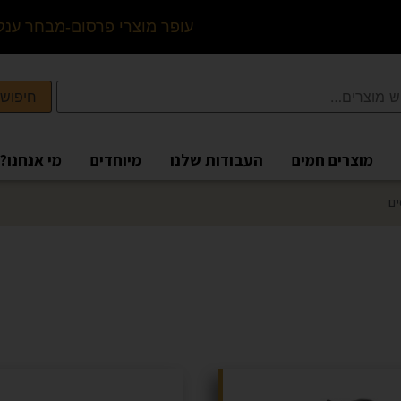
ע
ו
פ
ר
מ
ו
צ
ר
י
פ
ר
ס
ו
ם
-
מ
ב
ח
ר
ע
נ
ק
ש
חיפוש
מוצרים חמים
העבודות שלנו
מיוחדים
מי אנחנו?
ים