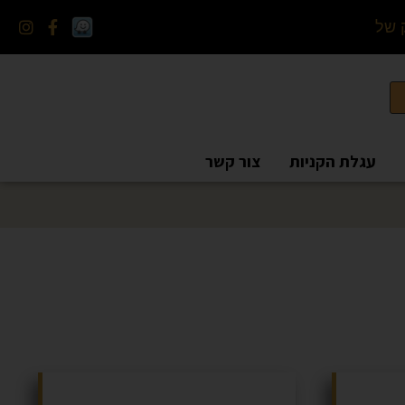
ל
מ
ו
צ
ר
עגלת הקניות
צור קשר