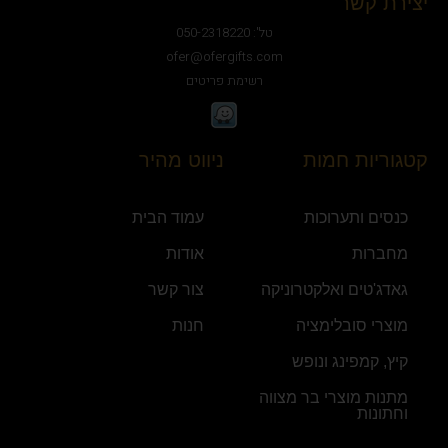
יצירת קשר
טל': 050-2318220
ofer@ofergifts.com
רשימת פריטים
קטגוריות חמות
ניווט מהיר
כנסים ותערוכות
עמוד הבית
מחברות
אודות
גאדג'טים ואלקטרוניקה
צור קשר
מוצרי סובלימציה
חנות
קיץ, קמפינג ונופש
מתנות מוצרי בר מצווה
וחתונות