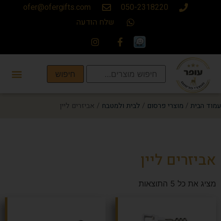
ofer@ofergifts.com
050-2318220
שלח הודעה
חיפוש
עמוד הבית
/
מוצרי פרסום
/
לבית ולמטבח
/ אביזרים ליין
אביזרים ליין
מציג את כל 5 התוצאות