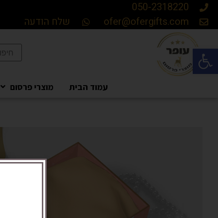
050-2318220
ofer@ofergifts.com
שלח הודעה
פתח סרגל נגישות
עמוד הבית
מוצרי פרסום