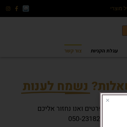
מ
ו
צ
ר
י
פ
עגלת הקניות
צור קשר
אלות?
נשמח לענות
שאירו פרטים ואנו נחזור אליכם
ייגו: 050-2318220