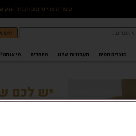
ע
ו
פ
ר
מ
ו
צ
ר
י
פ
ר
ס
ו
ם
-
מ
ב
ח
ר
ע
נ
ק
ש
ל
חיפוש
מוצרים חמים
העבודות שלנו
מיוחדים
מי אנחנו?
יש לכם ש
לכל שאלה – ה
או ח